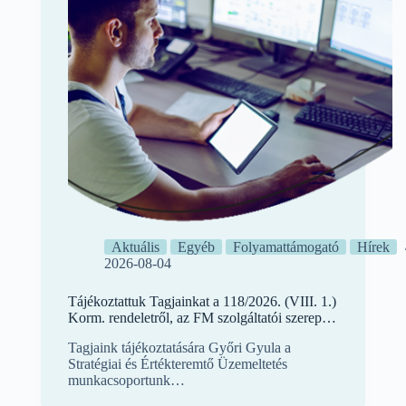
Aktuális
Egyéb
Folyamattámogató
Hírek
2026-08-04
Tájékoztattuk Tagjainkat a 118/2026. (VIII. 1.)
Korm. rendeletről, az FM szolgáltatói szerepről
a terheléscsökkentésben és a tudatos
Tagjaink tájékoztatására Győri Gyula a
vízfelhasználásban
Stratégiai és Értékteremtő Üzemeltetés
munkacsoportunk…