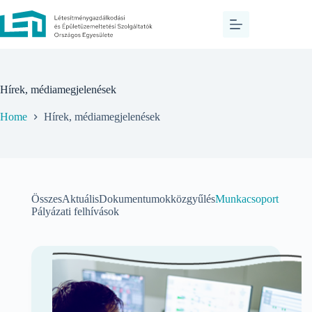
Hírek, médiamegjelenések
Home
Hírek, médiamegjelenések
Összes
Aktuális
Dokumentumok
közgyűlés
Munkacsoport
Pályázati felhívások