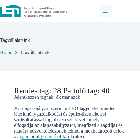
Tagvállalataink
Home
Tagvállalataink
Rendes tag: 28 Pártoló tag: 40
Jelentkezzen tagnak, ők már azok.
Az alapszabályzat szerint a LEO tagja lehet minden
létesítménygazdálkodási és épület-üzemeltetési
szolgáltatással
foglalkozó szervezet, amely
elfogadja
az
alapszabályzat
ot,
megfizeti
a
tagdíjat
és
magára nézve kötelezőnek tekinti a meghatározott célok
alapján kidolgozandó
etikai kódex
et.