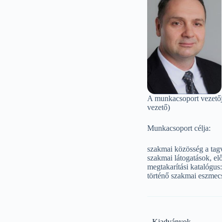
A munkacsoport vezető
vezető)
Munkacsoport célja:
szakmai közösség a tagv
szakmai látogatások, el
megtakarítási katalógus
történő szakmai eszmec
Kiadványok