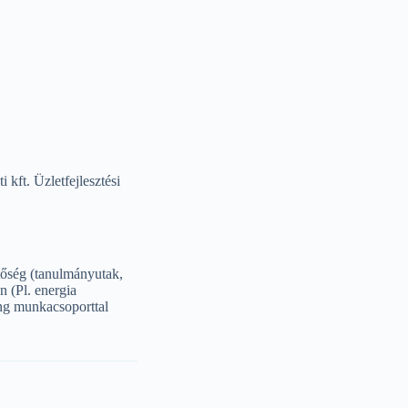
i kft.
Üzletfejlesztési
tőség (tanulmányutak,
n (Pl. energia
ing munkacsoporttal