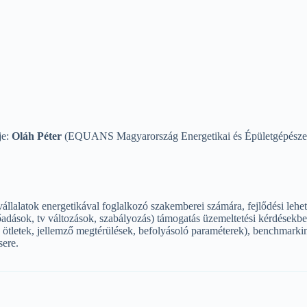
je:
Oláh Péter
(EQUANS Magyarország Energetikai és Épületgépészet
állalatok energetikával foglalkozó szakemberei számára, fejlődési lehe
őadások, tv változások, szabályozás) támogatás üzemeltetési kérdésekbe
: ötletek, jellemző megtérülések, befolyásoló paraméterek), benchmark
sere.