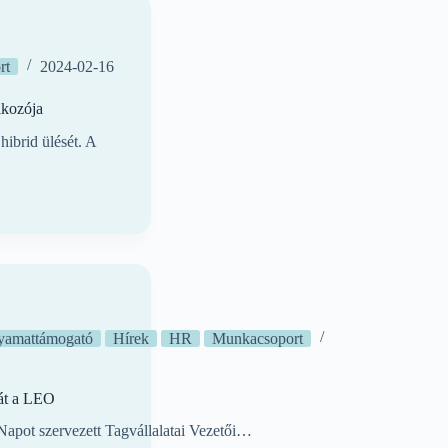
rt
2024-02-16
lkozója
ibrid ülését. A
yamattámogató
Hírek
HR
Munkacsoport
sát a LEO
apot szervezett Tagvállalatai Vezetői…