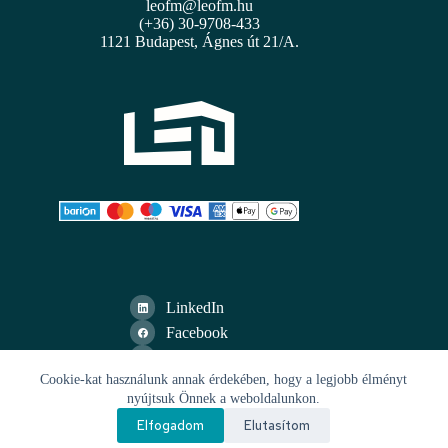
leofm@leofm.hu
(+36) 30-9708-433
1121 Budapest, Ágnes út 21/A.
LinkedIn
Facebook
YouTube
© 2026 • LEO | Létesítménygazdálkodási és
Cookie-kat használunk annak érdekében, hogy a legjobb élményt
Épületüzemeltetési Szolgáltatók Országos Egyesülete
nyújtsuk Önnek a weboldalunkon.
Elfogadom
Elutasítom
ÁSZF
Adatvédelmi nyilatkozat