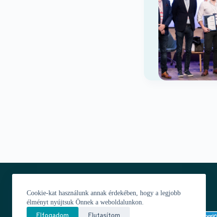
leofm@leofm.hu
Cookie-kat használunk annak érdekében, hogy a legjobb
(+36) 30-9708-433
élményt nyújtsuk Önnek a weboldalunkon.
1121 Budapest, Ágnes út 21/A.
Elfogadom
Elutasítom