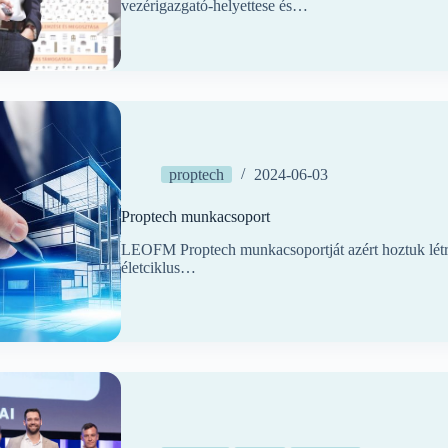
vezérigazgató-helyettese és…
proptech
2024-06-03
Proptech munkacsoport
LEOFM Proptech munkacsoportját azért hoztuk létre
életciklus…