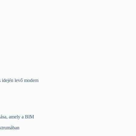
s idején levő modern
ozása, amely a BIM
ektrumában