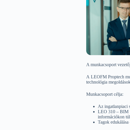
A munkacsoport vezető
A LEOFM Proptech munkac
technológia megoldások
Munkacsoport célja:
Az ingatlanpiaci 
LEO 310 – BIM üze
információkon túl
Tagok edukálása é