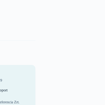
19
oport
erencia Zrt.