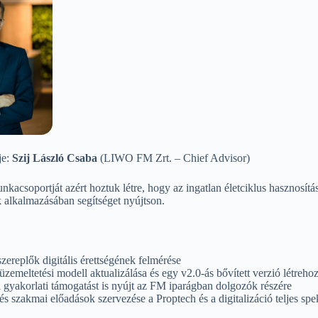
je:
Szij László Csaba
(LIWO FM Zrt. – Chief Advisor)
soportját azért hoztuk létre, hogy az ingatlan életciklus hasznosítá
 alkalmazásában segítséget nyújtson.
szereplők digitális érettségének felmérése
meltetési modell aktualizálása és egy v2.0-ás bővített verzió létreh
 gyakorlati támogatást is nyújt az FM iparágban dolgozók részére
s szakmai előadások szervezése a Proptech és a digitalizáció teljes sp