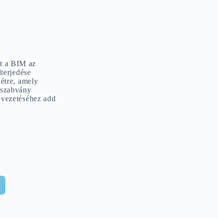
t a BIM az
lterjedése
létre, amely
 szabvány
evezetéséhez add