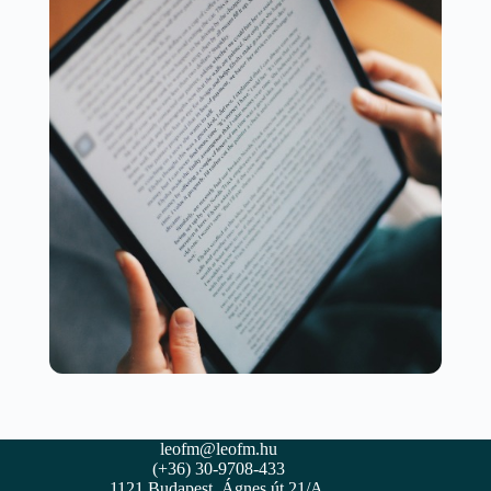
leofm@leofm.hu
(+36) 30-9708-433
1121 Budapest, Ágnes út 21/A.