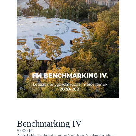
Benchmarking IV
5 000
Ft
A kutatás
szakmai tanulmányokon és elemzéseken