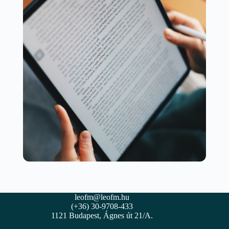
leofm@leofm.hu
(+36) 30-9708-433
1121 Budapest, Ágnes út 21/A.