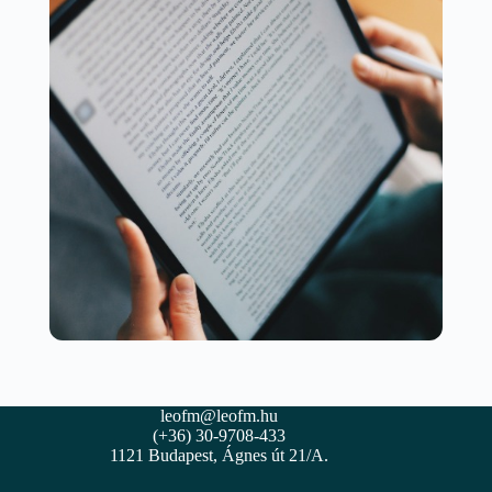
leofm@leofm.hu
(+36) 30-9708-433
1121 Budapest, Ágnes út 21/A.